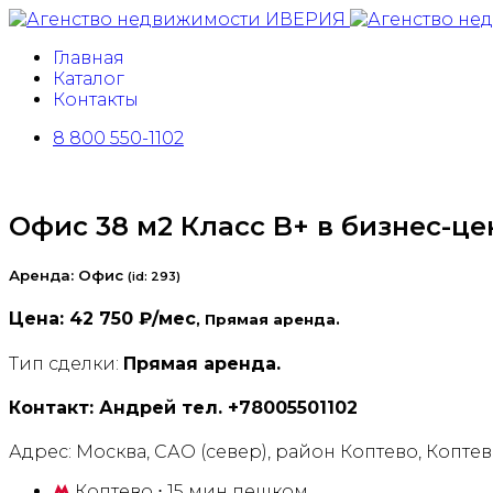
Главная
Каталог
Контакты
8 800 550-1102
Офис 38 м2 Класс B+ в бизнес-це
Аренда: Офис
(
id:
293)
Цена:
42 750 ₽/мес
, Прямая аренда.
Тип сделки:
Прямая аренда.
Контакт: Андрей тел. +78005501102
Адрес:
Москва, САО (север), район Коптево, Коптев
Коптево
⋅ 15 мин пешком.