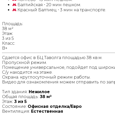
Балтийская
⋅ 20 мин пешком.
Красный Балтиец
⋅ 3 мин на транспорте.
Площадь:
38 м²
Этаж:
3 из 5
Класс:
B+
Сдается офис в БЦ Таволга площадью 38 кв.м.
Пропускной режим.
Помещение универсальное, подойдет под широкий
С/у находится на этаже.
Охрана. круглосуточный режим работы.
Видео для ознакомления можем отправить по зап
Тип здания:
Нежилое
Общая площадь:
38 м²
Этаж:
3 из 5
Состояние:
Офисная отделка/Евро
Вентиляция:
Естественная