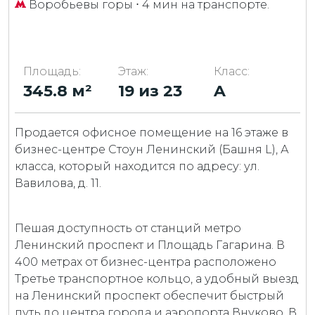
Воробьевы горы
⋅ 4 мин на транспорте.
Площадь:
Этаж:
Класс:
345.8 м²
19 из 23
A
Продается офисное помещение на 16 этаже в
бизнес-центре Стоун Ленинский (Башня L), А
класса, который находится по адресу: ул.
Вавилова, д. 11.
Пешая доступность от станций метро
Ленинский проспект и Площадь Гагарина. В
400 метрах от бизнес-центра расположено
Третье транспортное кольцо, а удобный выезд
на Ленинский проспект обеспечит быстрый
путь до центра города и аэропорта Внуково. В