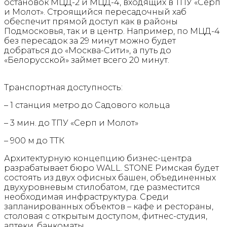
остановок МЦД-2 и МЦД-4, входящих в ТПУ «Серп
и Молот». Строящийся пересадочный хаб
обеспечит прямой доступ как в районы
Подмосковья, так и в центр. Например, по МЦД-4
без пересадок за 29 минут можно будет
добраться до «Москва-Сити», а путь до
«Белорусской» займет всего 20 минут.
Транспортная доступность:
– 1 станция метро до Садового кольца
– 3 мин. до ТПУ «Серп и Молот»
– 900 м до ТТК
Архитектурную концепцию бизнес-центра
разрабатывает бюро WALL. STONE Римская будет
состоять из двух офисных башен, объединенных
двухуровневым стилобатом, где разместится
необходимая инфраструктура. Среди
запланированных объектов – кафе и рестораны,
столовая с открытым доступом, фитнес-студия,
аптеки, банкоматы.