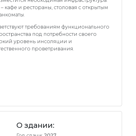
азместится необходимая инфраструктура.
 кафе и рестораны, столовая с открытым
банкоматы.
ветствуют требованиям функционального
пространства под потребности своего
ысокий уровень инсоляции и
тественного проветривания.
О здании:
Год сдачи:
2027