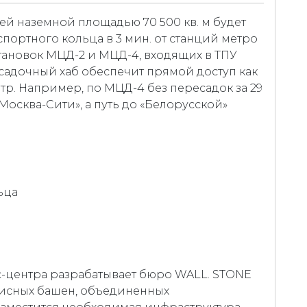
й наземной площадью 70 500 кв. м будет
портного кольца в 3 мин. от станций метро
тановок МЦД-2 и МЦД-4, входящих в ТПУ
садочный хаб обеспечит прямой доступ как
тр. Например, по МЦД-4 без пересадок за 29
Москва-Сити», а путь до «Белорусской»
ьца
-центра разрабатывает бюро WALL. STONE
офисных башен, объединенных