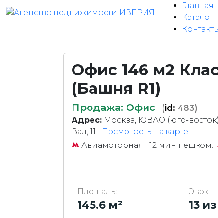
Главная
Каталог
Контакт
Офис 146 м2 Кла
(Башня R1)
Продажа: Офис
(
id:
483)
Адрес:
Москва, ЮВАО (юго-восток
Вал, 11
Посмотреть на карте
Авиамоторная
⋅ 12 мин пешком.
Площадь:
Этаж:
145.6 м²
13 из