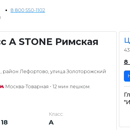
8 800 550-1102
ы
сс A STONE Римская
Ц
43
8
), район Лефортово, улица Золоторожский
Москва-Товарная
⋅ 12 мин пешком.
Г
"
Класс:
 18
A